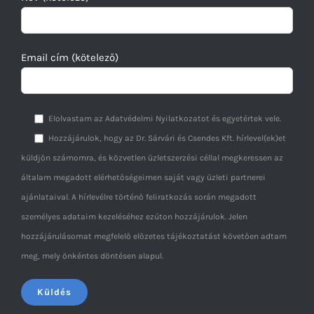
Email cím (kötelező)
Elolvastam az Adatvédelmi Nyilatkozatot és egyetértek vele.
Hozzájárulok, hogy az Dr. Sárvári és Csendes Kft. hírlevel(ek)et
küldjön számomra, és közvetlen üzletszerzési céllal megkeressen az
általam megadott elérhetőségeimen saját vagy üzleti partnerei
ajánlataival. A hírlevélre történő feliratkozás során megadott
személyes adataim kezeléséhez ezúton hozzájárulok. Jelen
hozzájárulásomat megfelelő előzetes tájékoztatást követően adtam
meg, mely önkéntes döntésen alapul.